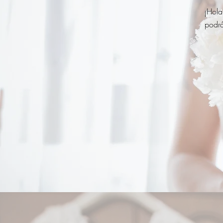
¡Hola
podrá