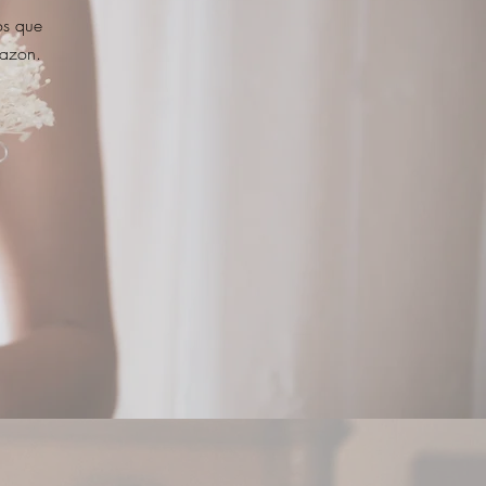
os que
mazon.