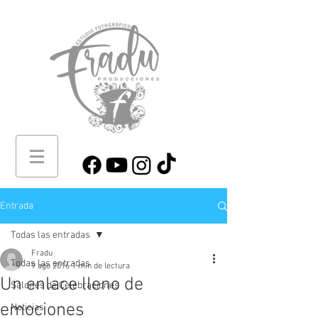
Entrada
Todas las entradas
Fradu
Todas las entradas
9 ago 2016
1 min de lectura
Un enlace lleno de
Salones de Celebraciones
emociones
Noticias