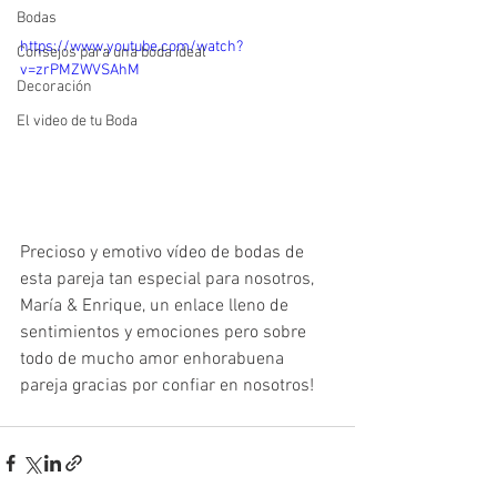
Bodas
https://www.youtube.com/watch?
Consejos para una boda ideal
v=zrPMZWVSAhM
Decoración
El video de tu Boda
Precioso y emotivo vídeo de bodas de 
esta pareja tan especial para nosotros, 
María & Enrique, un enlace lleno de 
sentimientos y emociones pero sobre 
todo de mucho amor enhorabuena 
pareja gracias por confiar en nosotros!