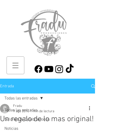
Entrada
Todas las entradas
Fradu
Todas las entradas
9 ago 2016
1 min de lectura
Un regalo de lo mas original!
Salones de Celebraciones
Noticias