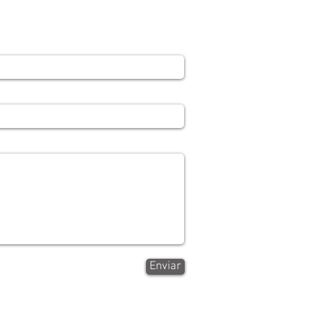
re
noslo todo!
Enviar