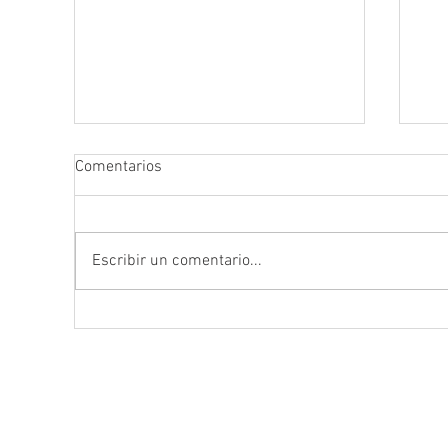
Comentarios
Escribir un comentario...
Reportajes de Comunión en el
📸
Bosque: Fotografía Mágica y
Cri
Natural en Almería
Es
Adr
SÍGUENOS EN INSTAGRAM