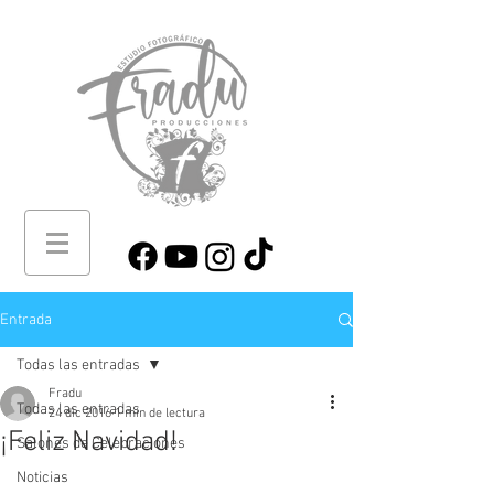
Entrada
Todas las entradas
Fradu
Todas las entradas
24 dic 2016
1 min de lectura
¡Feliz Navidad!
Salones de Celebraciones
Noticias