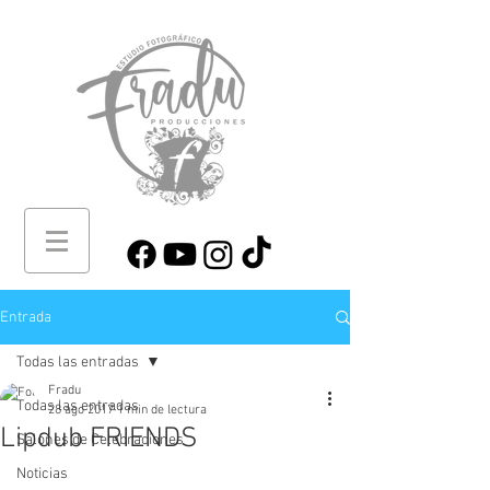
Entrada
Todas las entradas
Fradu
Todas las entradas
28 ago 2017
1 min de lectura
Lipdub FRIENDS
Salones de Celebraciones
Noticias