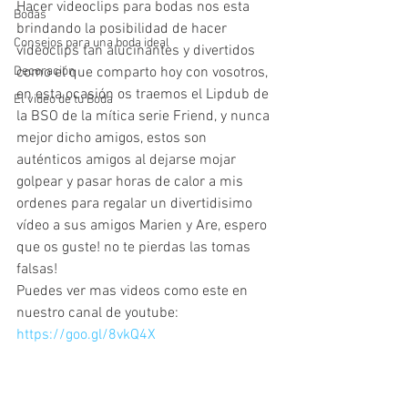
Hacer videoclips para bodas nos esta 
Bodas
brindando la posibilidad de hacer 
Consejos para una boda ideal
videoclips tan alucinantes y divertidos 
Decoración
como el que comparto hoy con vosotros, 
en esta ocasión os traemos el Lipdub de 
El video de tu Boda
la BSO de la mítica serie Friend, y nunca 
mejor dicho amigos, estos son 
auténticos amigos al dejarse mojar 
golpear y pasar horas de calor a mis 
ordenes para regalar un divertidisimo 
vídeo a sus amigos Marien y Are, espero 
que os guste! no te pierdas las tomas 
falsas!
Puedes ver mas videos como este en 
nuestro canal de youtube: 
https://goo.gl/8vkQ4X